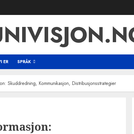
UNIVISJON.N
I ER
SPRÅK
jon: Skuddredning, Kommunikasjon, Distribusjonsstrategier
formasjon: