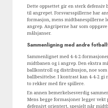
Dette oppsettet gir en sterk defensiv 
til angrepet. Forsvarsspillerne har a
formasjon, mens midtbanespillerne l
angrep. Angriperne har som oppgave
målsjanser.
Sammenligning med andre fotball
Sammenlignet med 4-4-2-formasjonen ti
midtbanen og i angrep. Den ekstra mid
ballkontroll og distribusjon, noe so
ballbesittelse. I kontrast kan 4-4-2 gi
to rekker med fire spillere.
En annen bemerkelsesverdig sammenl
Mens begge formasjoner legger vekt p
defensivt orientert, spesielt når midt