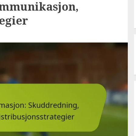
ommunikasjon,
egier