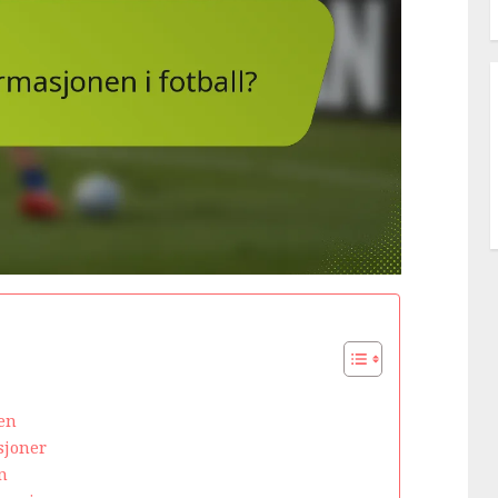
en
sjoner
n