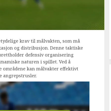
betydelige krav til målvakten, som må
sjon og distribusjon. Denne taktiske
prettholder defensiv organisering
namiske naturen i spillet. Ved å
se områdene kan målvakter effektivt
ke angrepstrusler.