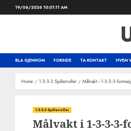
Skip
19/06/2026
10:01:12 AM
to
content
BLA GJENNOM
FORSIDE
TA KONTAKT
HVEM V
Home
1-3-3-3 Spillerroller
Målvakt i 1-3-3-3-formas
1-3-3-3 Spillerroller
Målvakt i 1-3-3-3-