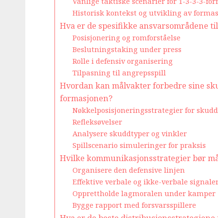
Vanlige taktiske scenarier for 1-3-3-3-f
Historisk kontekst og utvikling av forma
Hva er de spesifikke ansvarsområdene til
Posisjonering og romforståelse
Beslutningstaking under press
Rolle i defensiv organisering
Tilpasning til angrepsspill
Hvordan kan målvakter forbedre sine sku
formasjonen?
Nøkkelposisjoneringsstrategier for skud
Refleksøvelser
Analysere skuddtyper og vinkler
Spillscenario simuleringer for praksis
Hvilke kommunikasjonsstrategier bør må
Organisere den defensive linjen
Effektive verbale og ikke-verbale signale
Opprettholde lagmoralen under kamper
Bygge rapport med forsvarsspillere
Hva er de beste distribusjonsstrategiene