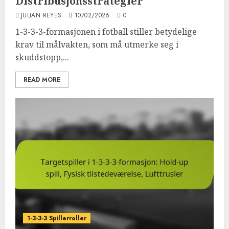
Distribusjonsstrategier
JULIAN REYES
10/02/2026
0
1-3-3-3-formasjonen i fotball stiller betydelige
krav til målvakten, som må utmerke seg i
skuddstopp,...
READ MORE
1-3-3-3 Spillerroller