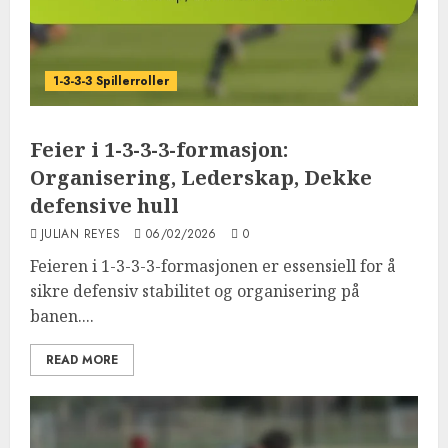
1-3-3-3 Spillerroller
Feier i 1-3-3-3-formasjon:
Organisering, Lederskap, Dekke
defensive hull
JULIAN REYES
06/02/2026
0
Feieren i 1-3-3-3-formasjonen er essensiell for å
sikre defensiv stabilitet og organisering på
banen....
READ MORE