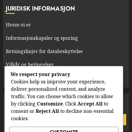
JURIDISK INFORMASJON
Hvem vi er
Informasjonskapsler og sporing
Retningslinjer for databeskyttelse
Vilkår og betingelser
We respect your privacy
Ta kontakt
Cookies help us improve your experience,
deliver personalized content, and analyze
traffic. You can choose which cookies to allow
SØK
by clicking
Customize
. Click
Accept All
to
consent or
Reject All
to decline non-essential
Search
cookies.
for: