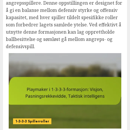
angrepsspillere. Denne oppstillingen er designet for
å gi en balanse mellom defensiv styrke og offensiv
kapasitet, med hver spiller tildelt spesifikke roller
som forbedrer lagets samlede ytelse. Ved effektivt å
utnytte denne formasjonen kan lag opprettholde
ballbesittelse og sømløst gå mellom angreps- og
defensivspill.
1-3-3-3 Spillerroller