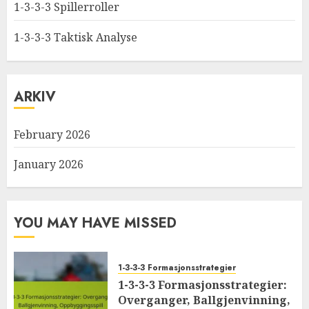
1-3-3-3 Spillerroller
1-3-3-3 Taktisk Analyse
ARKIV
February 2026
January 2026
YOU MAY HAVE MISSED
1-3-3-3 Formasjonsstrategier
1-3-3-3 Formasjonsstrategier:
Overganger, Ballgjenvinning,