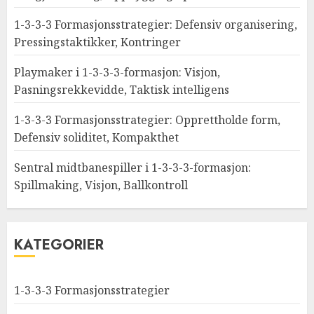
1-3-3-3 Formasjonsstrategier: Defensiv organisering,
Pressingstaktikker, Kontringer
Playmaker i 1-3-3-3-formasjon: Visjon,
Pasningsrekkevidde, Taktisk intelligens
1-3-3-3 Formasjonsstrategier: Opprettholde form,
Defensiv soliditet, Kompakthet
Sentral midtbanespiller i 1-3-3-3-formasjon:
Spillmaking, Visjon, Ballkontroll
KATEGORIER
1-3-3-3 Formasjonsstrategier